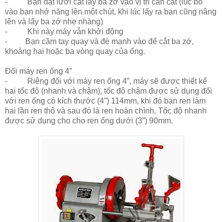
- Bạn đặt lưỡi cắt lấy ba zớ vào vị trí cần cắt (lúc bỏ
vào bạn nhớ năng lên một chút, khi lúc lấy ra bạn cũng nâng
lên và lấy ba zớ nhẹ nhàng)
- Khi này máy vẫn khởi động
- Bạn cầm tay quay và đè mạnh vào để cắt ba zớ,
khoảng hai hoặc ba vòng quay của ống.
Đối máy ren ống 4”
- Riêng đối với máy ren ống 4”, máy sẽ được thiết kế
hai tốc độ (nhanh và chậm), tốc độ chậm được sử dụng đối
với ren ống có kích thước (4”) 114mm, khi đó bạn ren làm
hai lần ren thô và sau đó là ren hoàn chình. Tốc độ nhanh
được sử dụng cho cho ren ống dưới (3”) 90mm.