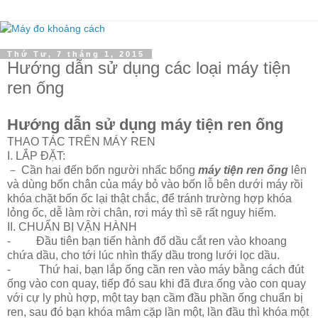
Thứ Tư, 7 tháng 1, 2015
Hướng dẫn sử dụng các loại máy tiện
ren ống
Hướng dẫn sử dụng máy tiện ren ống
THAO TÁC TRÊN MÁY REN
I. LẮP ĐẶT:
－ Cần hai đến bốn người nhấc bổng
máy tiện ren ống
lên
và dùng bốn chân của máy bỏ vào bốn lỗ bên dưới máy rồi
khóa chặt bốn ốc lại thật chắc, để tránh trường hợp khóa
lỏng ốc, dễ làm rời chân, rơi máy thì sẽ rất nguy hiểm.
II. CHUẨN BỊ VẬN HÀNH
- Đầu tiên bạn tiến hành đổ dầu cắt ren vào khoang
chứa dầu, cho tới lúc nhìn thấy dầu trong lưới lọc dầu.
- Thứ hai, bạn lắp ống cần ren vào máy bằng cách đút
ống vào con quay, tiếp đó sau khi đã đưa ống vào con quay
với cự ly phù hợp, một tay bạn cầm đầu phần ống chuẩn bị
ren, sau đó bạn khóa mâm cặp lần một, lần đầu thì khóa một