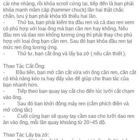
cái nhẹ nhàng, rồi khóa scroll cứng lại, tiếp đến là bạn phải
khóa mạnh mâm cặp (hammer chuck) lần hai thật chắc
chắn, lưu ý bạn phải khóa tối thiểu hai lần.
- Thứ ba, bạn phải kiểm tra đầu ren và cả dao ren xem
có phù hợp với loại ống mà bạn cần ren hay không, Nếu
đầu ren và dao ren không tương ứng thì phải thay cho phù
hợp với loại ống bạn cần ren. Sau đó bạn khóa đầu ren tại
mức ren ống tương ứng.
- Thứ tư, bạn cắt ống và lấy ba zớ ( nếu cấn thiết ).
Thao Tác Cắt Ống:
- Đầu tiên, bạn mở cần cắt vừa với ống cần ren, cần cắt
có khả năng kéo ra hay đẩy vào để giúp cho thao tác của
bạn nhanh hơn.
- Tiếp theo bạn quay tay cắt cho đến lúc lưỡi cắt chạm
vào ống.
- Sau đó bạn khởi động máy ren (cắm phích điện và
mở cống tắc)
- Cuối cùng bạn sẽ quay tay cầm sao cho lưỡi dao ren
ăn vào ống, mỗi lần quay khoảng từ 20~45 độ.
Thao Tác Lấy ba zớ: