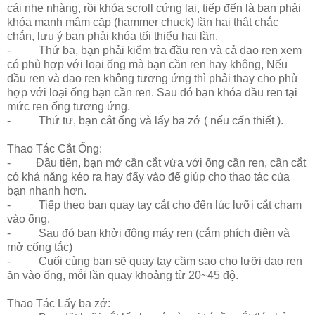
cái nhẹ nhàng, rồi khóa scroll cứng lại, tiếp đến là bạn phải
khóa mạnh mâm cặp (hammer chuck) lần hai thật chắc
chắn, lưu ý bạn phải khóa tối thiểu hai lần.
- Thứ ba, bạn phải kiểm tra đầu ren và cả dao ren xem
có phù hợp với loại ống mà bạn cần ren hay không, Nếu
đầu ren và dao ren không tương ứng thì phải thay cho phù
hợp với loại ống bạn cần ren. Sau đó bạn khóa đầu ren tại
mức ren ống tương ứng.
- Thứ tư, bạn cắt ống và lấy ba zớ ( nếu cấn thiết ).
Thao Tác Cắt Ống:
- Đầu tiên, bạn mở cần cắt vừa với ống cần ren, cần cắt
có khả năng kéo ra hay đẩy vào để giúp cho thao tác của
bạn nhanh hơn.
- Tiếp theo bạn quay tay cắt cho đến lúc lưỡi cắt chạm
vào ống.
- Sau đó bạn khởi động máy ren (cắm phích điện và
mở cống tắc)
- Cuối cùng bạn sẽ quay tay cầm sao cho lưỡi dao ren
ăn vào ống, mỗi lần quay khoảng từ 20~45 độ.
Thao Tác Lấy ba zớ: