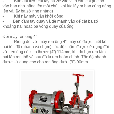
- Bạn đặt lưỡi cắt lấy ba zớ vào vị trí cần cắt (lúc bỏ
vào bạn nhớ năng lên một chút, khi lúc lấy ra bạn cũng nâng
lên và lấy ba zớ nhẹ nhàng)
- Khi này máy vẫn khởi động
- Bạn cầm tay quay và đè mạnh vào để cắt ba zớ,
khoảng hai hoặc ba vòng quay của ống.
Đối máy ren ống 4”
- Riêng đối với máy ren ống 4”, máy sẽ được thiết kế
hai tốc độ (nhanh và chậm), tốc độ chậm được sử dụng đối
với ren ống có kích thước (4”) 114mm, khi đó bạn ren làm
hai lần ren thô và sau đó là ren hoàn chình. Tốc độ nhanh
được sử dụng cho cho ren ống dưới (3”) 90mm.