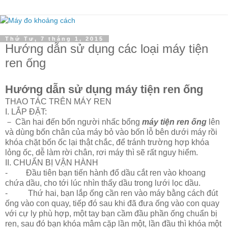
Thứ Tư, 7 tháng 1, 2015
Hướng dẫn sử dụng các loại máy tiện
ren ống
Hướng dẫn sử dụng máy tiện ren ống
THAO TÁC TRÊN MÁY REN
I. LẮP ĐẶT:
－ Cần hai đến bốn người nhấc bổng
máy tiện ren ống
lên
và dùng bốn chân của máy bỏ vào bốn lỗ bên dưới máy rồi
khóa chặt bốn ốc lại thật chắc, để tránh trường hợp khóa
lỏng ốc, dễ làm rời chân, rơi máy thì sẽ rất nguy hiểm.
II. CHUẨN BỊ VẬN HÀNH
- Đầu tiên bạn tiến hành đổ dầu cắt ren vào khoang
chứa dầu, cho tới lúc nhìn thấy dầu trong lưới lọc dầu.
- Thứ hai, bạn lắp ống cần ren vào máy bằng cách đút
ống vào con quay, tiếp đó sau khi đã đưa ống vào con quay
với cự ly phù hợp, một tay bạn cầm đầu phần ống chuẩn bị
ren, sau đó bạn khóa mâm cặp lần một, lần đầu thì khóa một