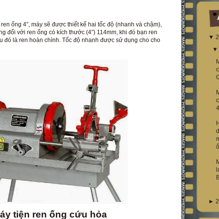
 ống 4”, máy sẽ được thiết kế hai tốc độ (nhanh và chậm),
g đối với ren ống có kích thước (4”) 114mm, khi đó bạn ren
▼
2
sau đó là ren hoàn chình. Tốc độ nhanh được sử dụng cho cho
M
4
d
m
l
►
2
áy tiện ren ống cứu hỏa