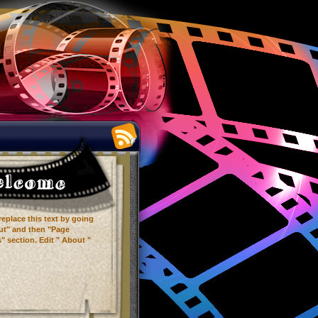
replace this text by going
ut" and then "Page
" section. Edit " About "