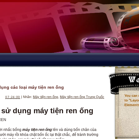
ụng các loại máy tiện ren ống
You can 
| Nhãn:
Máy tiện ren ống
,
Máy tiện ren ống Trung Quốc
07:24:00
to "Layo
Elements
sử dụng máy tiện ren ống
REN
ời nhấc bổng
máy tiện ren ống
lên và dùng bốn chân của
ới máy rồi khóa chặt bốn ốc lại thật chắc, để tránh trường