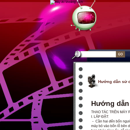
Hướng dẫn sử d
Hướng dẫn 
THAO TÁC TRÊN MÁY 
I. LẮP ĐẶT:
－ Cần hai đến bốn ngư
máy bỏ vào bốn lỗ bên dư