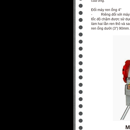
của ống.
Đối máy ren ống 4”
- Riêng đối với máy ren
tốc độ chậm được sử dụn
làm hai lần ren thô và 
ren ống dưới (3”) 90mm.
M