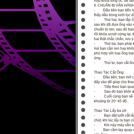
hợp khóa lỏng ốc, dễ làm
II. CHUẨN BỊ VẬN HÀN
- Đầu tiên bạn tiến hàn
thấy dầu trong lưới lọc d
- Thứ hai, bạn lắp ống
sau khi đã đưa ống vào 
chuẩn bị ren, sau đó bạ
rồi khóa scroll cứng lạ
hai thật chắc chắn, lưu ý
- Thứ ba, bạn phải kiể
mà bạn cần ren hay khôn
phù hợp với loại ống bạ
ứng.
- Thứ tư, bạn cắt ống v
Thao Tác Cắt Ống:
- Đầu tiên, bạn mở cần 
đẩy vào để giúp cho tha
- Tiếp theo bạn quay t
- Sau đó bạn khởi độn
- Cuối cùng bạn sẽ qua
khoảng từ 20~45 độ.
Thao Tác Lấy ba zớ:
- Bạn đặt lưỡi cắt lấy 
chút, khi lúc lấy ra bạn
- Khi này máy vẫn k
- Bạn cầm tay quay và 