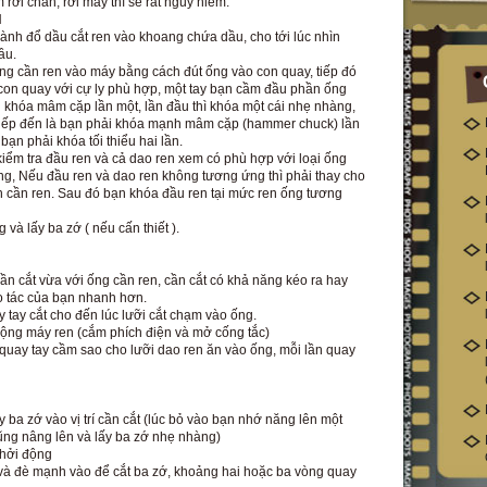
 rời chân, rơi máy thì sẽ rất nguy hiểm.
H
h đổ dầu cắt ren vào khoang chứa dầu, cho tới lúc nhìn
ầu.
 cần ren vào máy bằng cách đút ống vào con quay, tiếp đó
con quay với cự ly phù hợp, một tay bạn cầm đầu phần ống
n khóa mâm cặp lần một, lần đầu thì khóa một cái nhẹ nhàng,
i, tiếp đến là bạn phải khóa mạnh mâm cặp (hammer chuck) lần
 bạn phải khóa tối thiểu hai lần.
m tra đầu ren và cả dao ren xem có phù hợp với loại ống
g, Nếu đầu ren và dao ren không tương ứng thì phải thay cho
n cần ren. Sau đó bạn khóa đầu ren tại mức ren ống tương
à lấy ba zớ ( nếu cấn thiết ).
cắt vừa với ống cần ren, cần cắt có khả năng kéo ra hay
o tác của bạn nhanh hơn.
ay cắt cho đến lúc lưỡi cắt chạm vào ống.
g máy ren (cắm phích điện và mở cống tắc)
y tay cầm sao cho lưỡi dao ren ăn vào ống, mỗi lần quay
ba zớ vào vị trí cần cắt (lúc bỏ vào bạn nhớ năng lên một
 cũng nâng lên và lấy ba zớ nhẹ nhàng)
hởi động
đè mạnh vào để cắt ba zớ, khoảng hai hoặc ba vòng quay