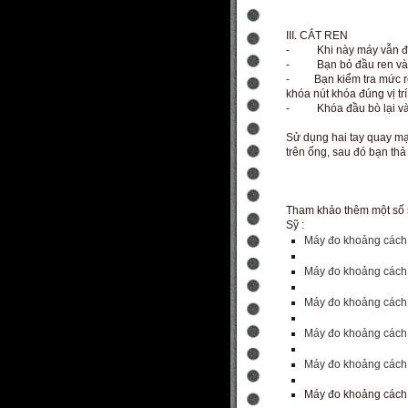
III. CẮT REN
- Khi này máy vẫn đa
- Bạn bỏ đầu ren vào đ
- Bạn kiểm tra mức ren
khóa nút khóa đúng vị tr
- Khóa đầu bò lại và b
Sử dụng hai tay quay mạ
trên ống, sau đó bạn thả
Tham khảo thêm một số 
Sỹ :
Máy đo khoảng cách
Máy đo khoảng cách
Máy đo khoảng cách
Máy đo khoảng cách
Máy đo khoảng cách
Máy đo khoảng cách