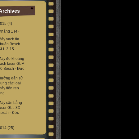
Archives
015
(4)
▼
tháng 1
(4)
áy vạch tia
chuẩn Bosch
GLL 3-15
Máy đo khoảng
cách laser GLM
0 Bosch - Đức
Hướng dẫn sử
ụng các loại
áy tiện ren
ống
Máy cân bằng
aser GLL 3X
Bosch - Đức
014
(25)