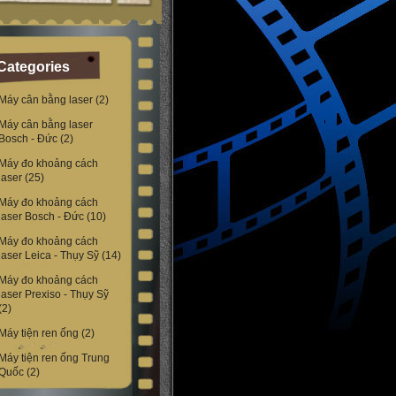
Categories
Máy cân bằng laser
(2)
Máy cân bằng laser
Bosch - Đức
(2)
Máy đo khoảng cách
laser
(25)
Máy đo khoảng cách
laser Bosch - Đức
(10)
Máy đo khoảng cách
laser Leica - Thụy Sỹ
(14)
Máy đo khoảng cách
laser Prexiso - Thụy Sỹ
(2)
Máy tiện ren ống
(2)
Máy tiện ren ống Trung
Quốc
(2)